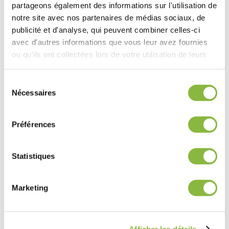
partageons également des informations sur l'utilisation de
H31!
notre site avec nos partenaires de médias sociaux, de
Nous avons hâte de vous rencontrer à Hanovre!
publicité et d'analyse, qui peuvent combiner celles-ci
avec d'autres informations que vous leur avez fournies
Pour toute demande d’information ou pour planifier un
ou qu'ils ont collectées lors de votre utilisation de leurs
rendez-vous avec notre équipe pendant le salon,
n’hésitez
services.
pas à nous contacter
.
Sélection
Nécessaires
du
consentement
PARTAGER
Préférences
Statistiques
En savoir plus
Marketing
Installation du système de montage
4 points – Séries Spider et Scorpion
6 & 8