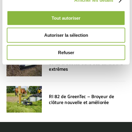
Afficher les détails
Tout autoriser
Scorpion 530 & 630 – Basic Front de
GreenTec – Nouvelles épareuse
frontales
Autoriser la sélection
Refuser
RX 133 de GreenTec – Tondre l’herbe
et les arbustes dans des conditions
extrêmes
RI 82 de GreenTec – Broyeur de
clôture nouvelle et améliorée