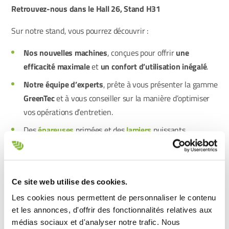
Retrouvez-nous dans le Hall 26, Stand H31
Sur notre stand, vous pourrez découvrir :
Nos nouvelles machines
, conçues pour offrir
une
efficacité maximale
et
un confort d’utilisation inégalé
.
Notre équipe d’experts
, prête à vous présenter la gamme
GreenTec
et à vous conseiller sur la manière d’optimiser
vos opérations d’entretien.
Des
épareuses
primées et des
lamiers
puissants
Que vous soyez
partenaire de longue date
ou
nouveau
visiteur
, vous trouverez toujours un expert à votre écoute.
Nous partagerons avec vous
nos idées, nos innovations
et
Ce site web utilise des cookies.
vous offrirons
un aperçu détaillé
de ce qui rend les machines
Les cookies nous permettent de personnaliser le contenu
GreenTec
si uniques et avant-gardistes.
et les annonces, d'offrir des fonctionnalités relatives aux
médias sociaux et d'analyser notre trafic. Nous
Rendez-nous visite à AGRITECHNICA 2025 – Hall 26, Stand