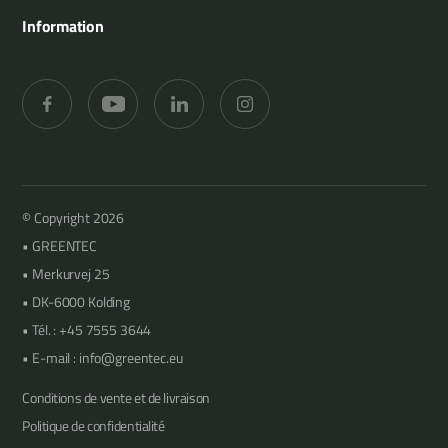
Outils
Agriculture
Références
Information
Lamiers d’élagage
Jardinage et aménagement paysager
Concessionnaires
Merkurvej 25
Taille des haies
Forêts
Support
DK-6000 Kolding
Fauchage
Vergers
Contact
+45 7555 3644
Média
info@greentec.eu
© Copyright 2026
GREENTEC
Merkurvej 25
DK-6000 Kolding
Tél. : +45 7555 3644
E-mail : info@greentec.eu
Conditions de vente et de livraison
Politique de confidentialité