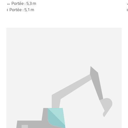
↔️ Portée : 5,3 m
↔
↕️ Portée : 5,1 m
↕