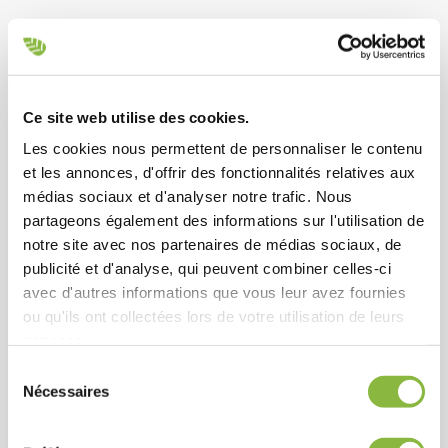
Flux d’air intégré
Standard
Ce site web utilise des cookies.
Les cookies nous permettent de personnaliser le contenu
et les annonces, d'offrir des fonctionnalités relatives aux
Réduction de la largeur totale
médias sociaux et d'analyser notre trafic. Nous
partageons également des informations sur l'utilisation de
Standard
notre site avec nos partenaires de médias sociaux, de
publicité et d'analyse, qui peuvent combiner celles-ci
avec d'autres informations que vous leur avez fournies
Entraînement par courroie
ou qu'ils ont collectées lors de votre utilisation de leurs
services.
Standard
Sélection
Nécessaires
du
consentement
Construction en acier Strenx 700