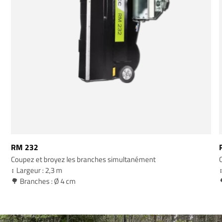
RM 232
Coupez et broyez les branches simultanément
↕️ Largeur : 2,3 m
↕
🌳 Branches : Ø 4 cm