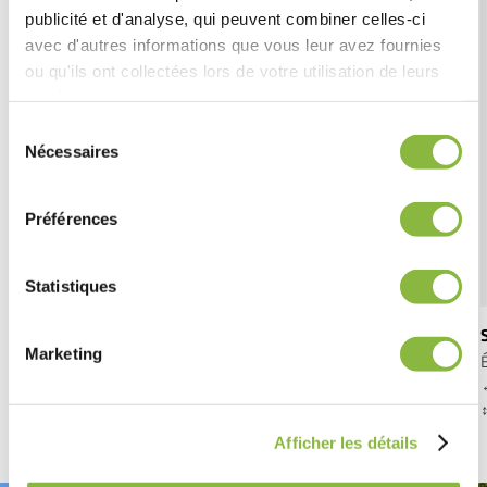
publicité et d'analyse, qui peuvent combiner celles-ci
avec d'autres informations que vous leur avez fournies
ou qu'ils ont collectées lors de votre utilisation de leurs
services.
Sélection
Nécessaires
du
consentement
Préférences
Statistiques
Spider 520 PLUS
Marketing
Épareuse premium pour moyens tracteurs
↔️ Portée : 5,2 m
↔
↕️ Portée : 5,1 m
↕
Afficher les détails