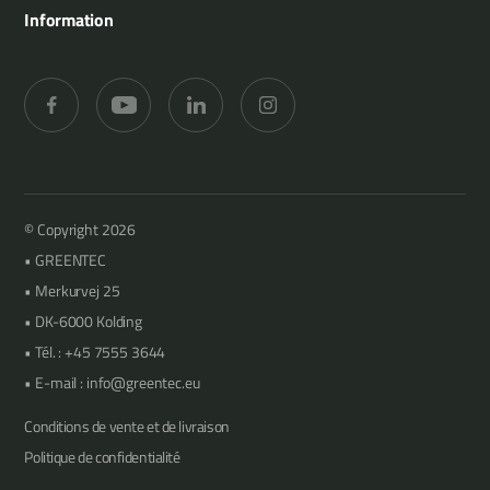
Agriculture
Références
Information
Lamiers d’élagage
Jardinage et aménagement paysager
Concessionnaires
Merkurvej 25
Taille des haies
Forêts
Support
DK-6000 Kolding
Fauchage
Vergers
Contact
+45 7555 3644
Média
info@greentec.eu
© Copyright 2026
GREENTEC
Merkurvej 25
DK-6000 Kolding
Tél. : +45 7555 3644
E-mail : info@greentec.eu
Conditions de vente et de livraison
Politique de confidentialité