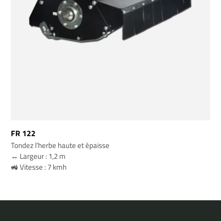
FR 122
Tondez l’herbe haute et épaisse
↔️ Largeur : 1,2 m
🚜 Vitesse : 7 kmh