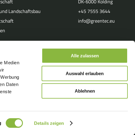
schaft
DK-6000 Kolding
und Landschaftsbau
+45 7555 3644
tschaft
info@greentec.eu
ten
Alle zulassen
le Medien
ir
Auswahl erlauben
, Werbung
ren Daten
Ablehnen
ienste
Verkaufs- und Lieferbedingungen
Datenschutzbestimmungen
g
Details zeigen