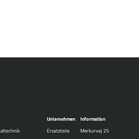
Landw
Unternehmen
Information
ltechnik
Ersatzteile
Merkurvej 25