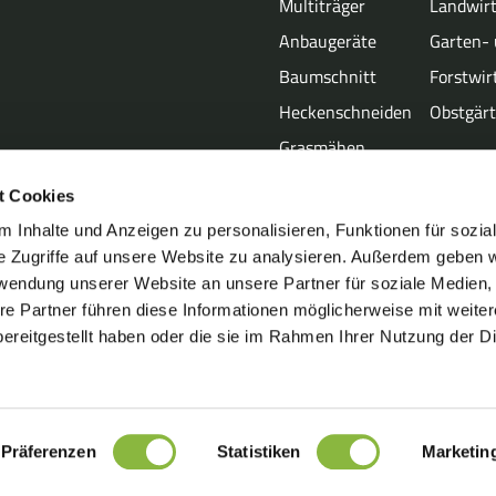
Multiträger
Landwirt
Anbaugeräte
Garten- 
Baumschnitt
Forstwir
Heckenschneiden
Obstgär
Grasmähen
t Cookies
 Inhalte und Anzeigen zu personalisieren, Funktionen für sozia
e Zugriffe auf unsere Website zu analysieren. Außerdem geben w
rwendung unserer Website an unsere Partner für soziale Medien
re Partner führen diese Informationen möglicherweise mit weite
ereitgestellt haben oder die sie im Rahmen Ihrer Nutzung der D
g
Tel.: +45 7555 3644
E-Mail: info@greentec.eu
Präferenzen
Statistiken
Marketin