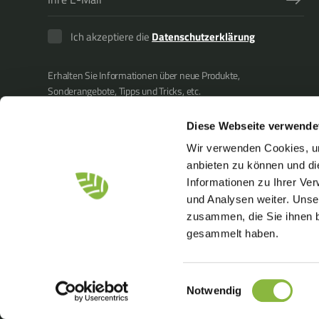
Ich akzeptiere die
Datenschutzerklärung
Erhalten Sie Informationen über neue Produkte,
Sonderangebote, Tipps und Tricks, etc.
Diese Webseite verwende
Wir verwenden Cookies, um
anbieten zu können und di
Informationen zu Ihrer Ve
und Analysen weiter. Unse
zusammen, die Sie ihnen b
gesammelt haben.
Einwilligungsauswahl
© Copyright 2026
GREENTEC
Merkurvej 25
DK-6000 Koldin
Notwendig