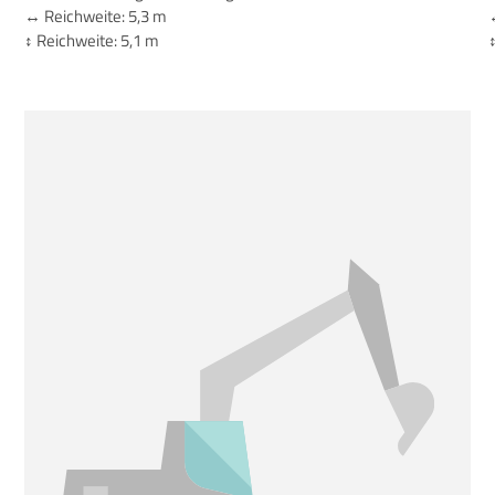
↔️ Reichweite: 5,3 m
↕️ Reichweite: 5,1 m
↕