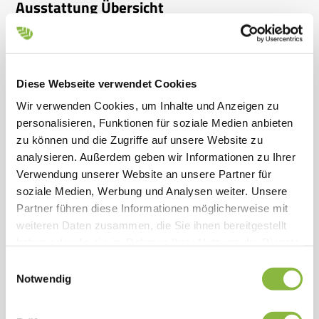
Ausstattung Übersicht
Integrierter Luftstrom
Diese Webseite verwendet Cookies
Standard
Wir verwenden Cookies, um Inhalte und Anzeigen zu
personalisieren, Funktionen für soziale Medien anbieten
zu können und die Zugriffe auf unsere Website zu
Minimale Gesamtbreite
analysieren. Außerdem geben wir Informationen zu Ihrer
Verwendung unserer Website an unsere Partner für
Standard
soziale Medien, Werbung und Analysen weiter. Unsere
Partner führen diese Informationen möglicherweise mit
weiteren Daten zusammen, die Sie ihnen bereitgestellt
Power Band Riemenantrieb
haben oder die sie im Rahmen Ihrer Nutzung der Dienste
gesammelt haben.
Einwilligungsauswahl
Standard
Notwendig