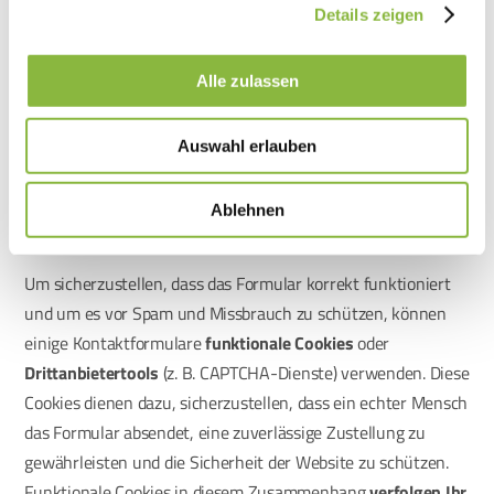
Details zeigen
Wenn Sie unsere
Kontaktformulare
nutzen, um mit uns in
Verbindung zu treten, erheben wir die von Ihnen
Alle zulassen
angegebenen Daten – in der Regel
Name
,
E-Mail-Adresse
sowie den von Ihnen eingegebenen
Nachrichtentext
. Diese
Daten werden ausschließlich verwendet, um Ihre Anfrage zu
Auswahl erlauben
beantworten, die Kommunikation zu verwalten und die von
Ihnen angeforderten Leistungen oder Informationen
Ablehnen
bereitzustellen.
Um sicherzustellen, dass das Formular korrekt funktioniert
und um es vor Spam und Missbrauch zu schützen, können
einige Kontaktformulare
funktionale Cookies
oder
Drittanbietertools
(z. B. CAPTCHA-Dienste) verwenden. Diese
Cookies dienen dazu, sicherzustellen, dass ein echter Mensch
das Formular absendet, eine zuverlässige Zustellung zu
gewährleisten und die Sicherheit der Website zu schützen.
Funktionale Cookies in diesem Zusammenhang
verfolgen Ihr