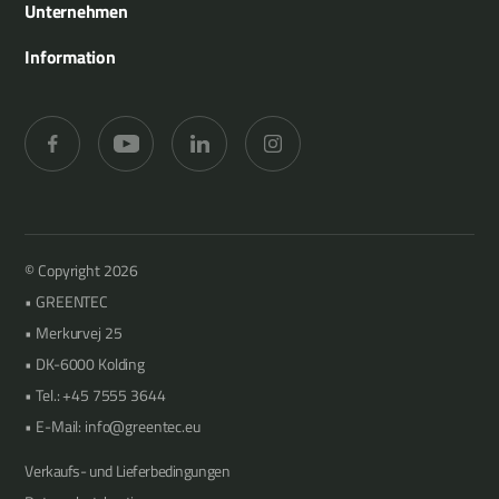
Kommunaltechnik
Unternehmen
Anbaugeräte
Landwirtschaft
Ersatzteile
Information
Baumschnitt
Garten- und Landschaftsbau
Merkurvej 25
Heckenschneiden
Forstwirtschaft
DK-6000 Kolding
Grasmähen
Obstgärten
+45 7555 3644
info@greentec.eu
© Copyright 2026
GREENTEC
Merkurvej 25
DK-6000 Kolding
Tel.: +45 7555 3644
E-Mail: info@greentec.eu
Verkaufs- und Lieferbedingungen