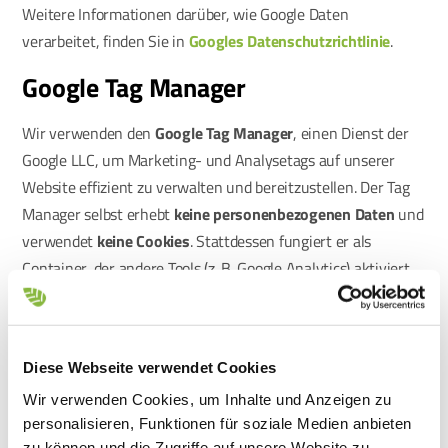
Weitere Informationen darüber, wie Google Daten
verarbeitet, finden Sie in
Googles Datenschutzrichtlinie
.
Google Tag Manager
Wir verwenden den
Google Tag Manager
, einen Dienst der
Google LLC, um Marketing- und Analysetags auf unserer
Website effizient zu verwalten und bereitzustellen. Der Tag
Manager selbst erhebt
keine personenbezogenen Daten
und
verwendet
keine Cookies
. Stattdessen fungiert er als
Container, der andere Tools (z. B. Google Analytics) aktiviert
und dafür sorgt, dass sie korrekt und effizient geladen
werden.
Obwohl der Google Tag Manager keine Nutzer direkt verfolgt,
Diese Webseite verwendet Cookies
kann er Tags auslösen, die Daten erfassen. Jegliches Tracking
Wir verwenden Cookies, um Inhalte und Anzeigen zu
erfolgt über diese einzelnen Tags – nicht über den Tag
personalisieren, Funktionen für soziale Medien anbieten
Manager selbst. Wenn Sie beispielsweise der Verwendung
zu können und die Zugriffe auf unsere Website zu