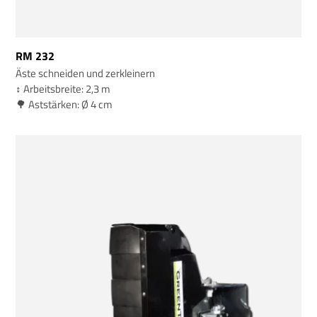
RM 232
Äste schneiden und zerkleinern
↕️ Arbeitsbreite: 2,3 m
🌳 Aststärken: Ø 4 cm