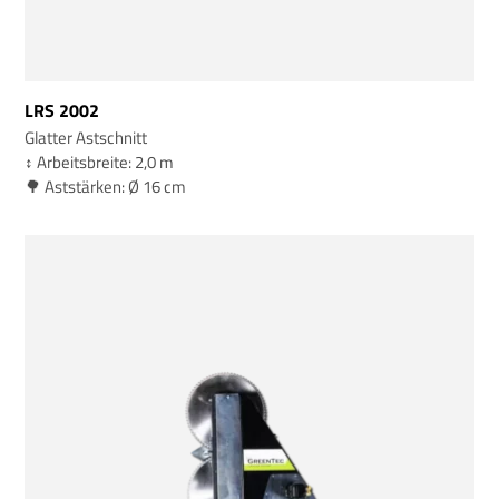
LRS 2002
Glatter Astschnitt
↕️ Arbeitsbreite: 2,0 m
🌳 Aststärken: Ø 16 cm