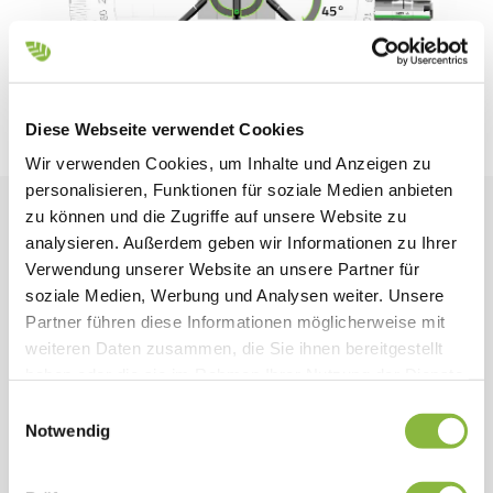
Diese Webseite verwendet Cookies
Wir verwenden Cookies, um Inhalte und Anzeigen zu
personalisieren, Funktionen für soziale Medien anbieten
zu können und die Zugriffe auf unsere Website zu
Ausstattung
analysieren. Außerdem geben wir Informationen zu Ihrer
Armbewegung von 270°
Verwendung unserer Website an unsere Partner für
soziale Medien, Werbung und Analysen weiter. Unsere
Mähen Sie auf beiden Seiten des Traktors
Partner führen diese Informationen möglicherweise mit
weiteren Daten zusammen, die Sie ihnen bereitgestellt
Der Arbeitsbereich von Arm und Mähkopf beträgt 270°.
haben oder die sie im Rahmen Ihrer Nutzung der Dienste
Dadurch ergibt sich eine unvergleichliche Flexibilität, die es
gesammelt haben.
Einwilligungsauswahl
ermöglicht, den Mähkopf in jede Position zu bewegen –
Notwendig
rechts, links, vorne oder hinten.