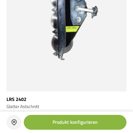
LRS 2402
Glatter Astschnitt
↕️ Arbeitsbreite: 2,4 m
🌳 Aststärken: Ø 21 cm
Produkt konfigurieren