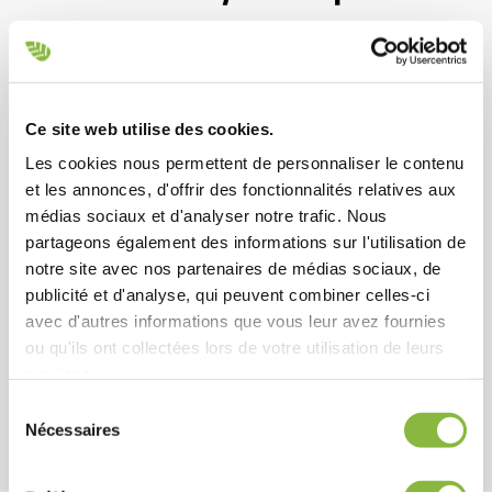
Changez l’angle de coupe lors de vos
déplacements
La commande d’angle de coupe hydraulique permet de régler
Ce site web utilise des cookies.
l’angle de l’outil de fixation via la commande hydraulique du
véhicule. L’outil fixé sur le Puma 2803 Tele peut être réglé
Les cookies nous permettent de personnaliser le contenu
et les annonces, d'offrir des fonctionnalités relatives aux
entre -20° (position verticale) et 90° (position horizontale).
médias sociaux et d'analyser notre trafic. Nous
partageons également des informations sur l'utilisation de
notre site avec nos partenaires de médias sociaux, de
publicité et d'analyse, qui peuvent combiner celles-ci
avec d'autres informations que vous leur avez fournies
ou qu'ils ont collectées lors de votre utilisation de leurs
Voir tous les équipements
services.
Sélection
Nécessaires
du
consentement