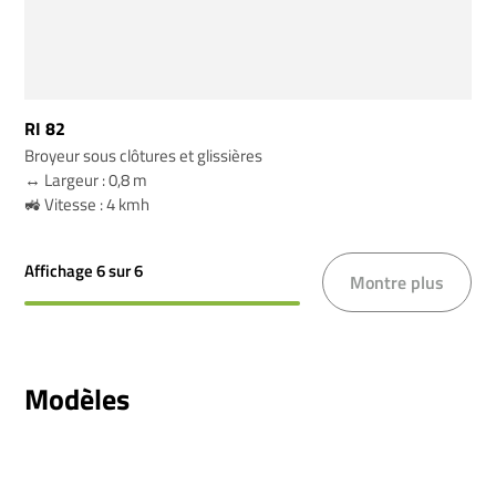
RI 82
Broyeur sous clôtures et glissières
↔️ Largeur : 0,8 m
🚜 Vitesse : 4 kmh
Affichage
6
sur 6
Montre plus
Modèles