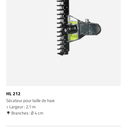
HL 212
Sécateur pour taille de haie
↕️ Largeur : 2,1 m
🌳 Branches : Ø 4 cm