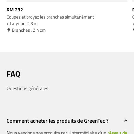
RM 232
Coupez et broyez les branches simultanément
↕️ Largeur : 2,3 m
↕
🌳 Branches : Ø 4 cm
FAQ
Questions générales
Comment acheter les produits de GreenTec ?
Nous vendons nos produits par l’intermédiaire d’un
réseau de