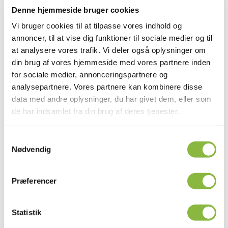
Selvom Google Tag Manager ikke sporer brugere direkte, kan
Denne hjemmeside bruger cookies
den udløse tags, som indsamler data. Enhver sporing sker
Vi bruger cookies til at tilpasse vores indhold og
gennem disse individuelle tags – ikke via Tag Manager i sig
annoncer, til at vise dig funktioner til sociale medier og til
selv. Hvis du for eksempel har givet samtykke til analyse-
at analysere vores trafik. Vi deler også oplysninger om
eller marketingcookies, kan Tag Manager indlæse de
din brug af vores hjemmeside med vores partnere inden
tilsvarende scripts for at registrere brugsdata.
for sociale medier, annonceringspartnere og
analysepartnere. Vores partnere kan kombinere disse
Hvis du ønsker at
deaktivere sporing
, kan du justere dine
data med andre oplysninger, du har givet dem, eller som
cookieindstillinger
eller din
browser
til at blokere analyse-
de har indsamlet fra din brug af deres tjenester.
og marketingcookies. Dette vil forhindre, at de tilknyttede
tags aktiveres. Du kan også bruge
Google Analytics Opt-out
Samtykkevalg
Nødvendig
Browser Add-on
, hvis Google Analytics er et af de værktøjer,
der anvendes gennem Tag Manager.
Præferencer
Du kan finde flere oplysninger om Google Tag Manager og
databeskyttelse i
Googles privatlivspolitik
og
Google Tag
Statistik
Manager Use Policy
.