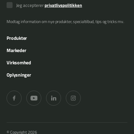
Jeg accepterer
privatlivspolitikken
Modtag information om nye produkter, specialtilbud, tips og tricks mv.
Produkter
Armklippere
Markeder
Redskabsrammer
Kommuner
Virksomhed
Redskaber
Landbrug
Om os
Oplysninger
Træbeskæring
Anlægsgartnere
Referencer
Merkurvej 25
Græsklipning
Skovbrug
Reservedele
DK-6000 Kolding
Hækklipning
Frugtplantager
Support
+45 7555 3644
Slagleklippere
Bæredygtighed
info@greentec.eu
Kontakt
Media
© Copyright 2026