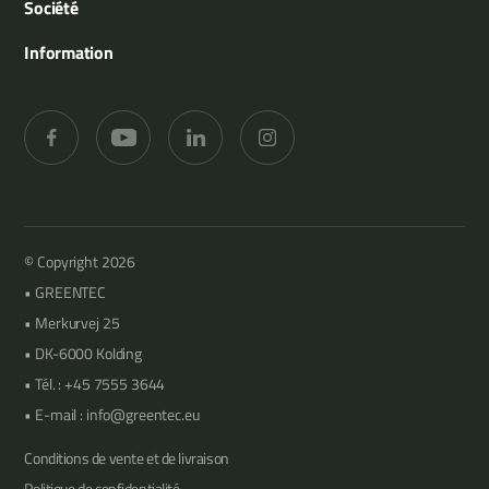
Municipalité
Société
Outils
Agriculture
Références
Information
Lamiers d’élagage
Jardinage et aménagement paysager
Concessionnaires
Merkurvej 25
Taille des haies
Forêts
Support
DK-6000 Kolding
Fauchage
Vergers
Contact
+45 7555 3644
Média
info@greentec.eu
© Copyright 2026
GREENTEC
Merkurvej 25
DK-6000 Kolding
Tél. : +45 7555 3644
E-mail : info@greentec.eu
Conditions de vente et de livraison
Politique de confidentialité