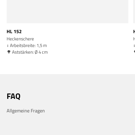
HL 152
Heckenschere
↕️ Arbeitsbreite: 1,5 m
↕
🌳 Aststärken: Ø 4 cm
FAQ
Allgemeine Fragen