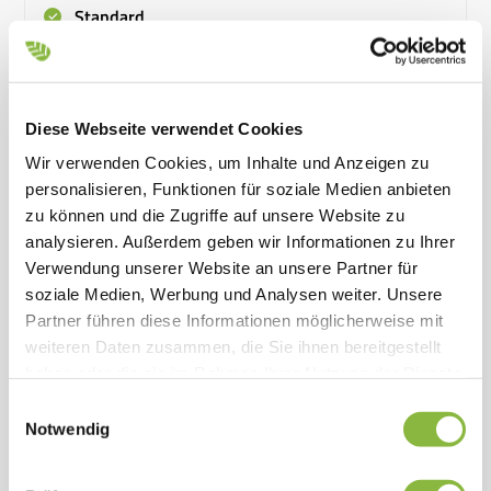
Standard
Die Finger der Messerbalken besitzen Kugelenden
Diese Webseite verwendet Cookies
Standard
Wir verwenden Cookies, um Inhalte und Anzeigen zu
personalisieren, Funktionen für soziale Medien anbieten
zu können und die Zugriffe auf unsere Website zu
Wechseln Sie Klingen ganz einfach
analysieren. Außerdem geben wir Informationen zu Ihrer
Verwendung unserer Website an unsere Partner für
Standard
soziale Medien, Werbung und Analysen weiter. Unsere
Partner führen diese Informationen möglicherweise mit
weiteren Daten zusammen, die Sie ihnen bereitgestellt
Schnellkuppler, hydraulisch
haben oder die sie im Rahmen Ihrer Nutzung der Dienste
gesammelt haben.
Einwilligungsauswahl
Notwendig
Optional