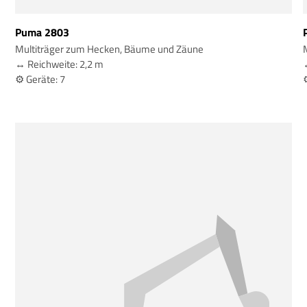
Puma 2803
Multiträger zum Hecken, Bäume und Zäune
↔️ Reichweite: 2,2 m
⚙️ Geräte: 7
⚙