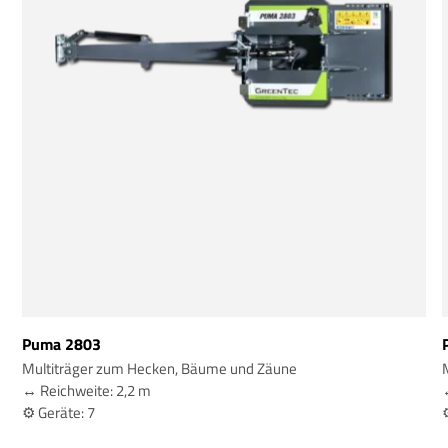
Puma 2803
Multiträger zum Hecken, Bäume und Zäune
↔️ Reichweite: 2,2 m
⚙️ Geräte: 7
⚙