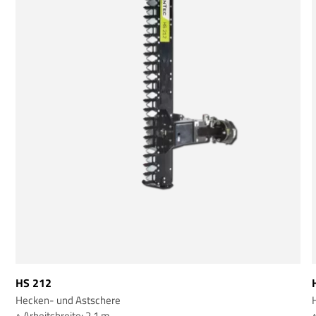
HS 212
Hecken- und Astschere
↕️ Arbeitsbreite: 2,1 m
↕