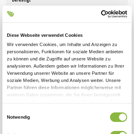
Standard
Diese Webseite verwendet Cookies
Beidseitig geschliffene Messerklingen
Wir verwenden Cookies, um Inhalte und Anzeigen zu
personalisieren, Funktionen für soziale Medien anbieten
Standard
zu können und die Zugriffe auf unsere Website zu
analysieren. Außerdem geben wir Informationen zu Ihrer
Verwendung unserer Website an unsere Partner für
Kunststoffführung der Messerbalken
soziale Medien, Werbung und Analysen weiter. Unsere
Partner führen diese Informationen möglicherweise mit
Standard
weiteren Daten zusammen, die Sie ihnen bereitgestellt
haben oder die sie im Rahmen Ihrer Nutzung der Dienste
gesammelt haben.
Einwilligungsauswahl
Spezialfinger mit astschonender Funktion
Notwendig
Standard