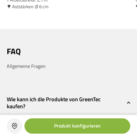
🌳 Aststärken: Ø 6 cm
FAQ
Allgemeine Fragen
Wie kann ich die Produkte von GreenTec
kaufen?
Wir verkaufen unsere Produkte über ein
Netz von
Produkt konfigurieren
Vertriebshändlern
. Wir empfehlen Ihnen, sich für weitere
Informationen an Ihren
GreenTec-Händler
vor Ort zu