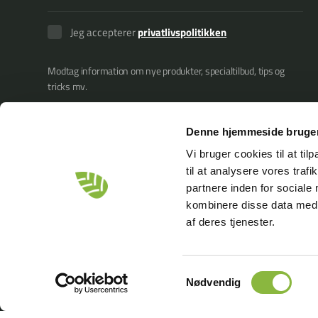
Jeg accepterer
privatlivspolitikken
Modtag information om nye produkter, specialtilbud, tips og
tricks mv.
Denne hjemmeside bruger
Vi bruger cookies til at til
til at analysere vores tra
partnere inden for sociale
kombinere disse data med a
af deres tjenester.
Samtykkevalg
Nødvendig
© Copyright 2026
GREENTEC
Merkurvej 25
DK-6000 Koldin