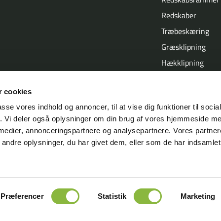
Redskaber
Træbeskæring
Græsklipning
Hækklipning
Slagleklippere
 cookies
passe vores indhold og annoncer, til at vise dig funktioner til soci
fik. Vi deler også oplysninger om din brug af vores hjemmeside m
 medier, annonceringspartnere og analysepartnere. Vores partne
ndre oplysninger, du har givet dem, eller som de har indsamlet 
Præferencer
Statistik
Marketing
g
Tlf.: +45 7555 3644
Email: info@greentec.eu