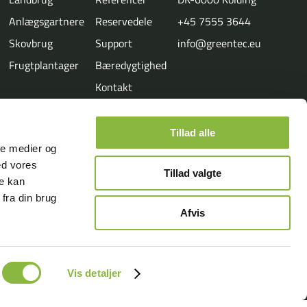
Anlægsgartnere
Reservedele
+45 7555 3644
Skovbrug
Support
info@greentec.eu
Frugtplantager
Bæredygtighed
Kontakt
Media
Tillad alle
ale medier og
ed vores
Tillad valgte
re kan
fra din brug
Afvis
Vis detaljer
Salgs- og leveringsbetingelser
Privatlivspolitik