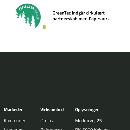
GreenTec indgår cirkulært
partnerskab med Papirværk
Markeder
Virksomhed
Oplysninger
Kommuner
Om os
Merkurvej 25
Landbrug
Referencer
DK-6000 Kolding