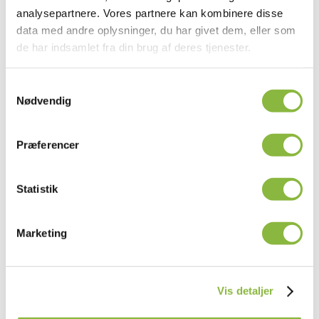
analysepartnere. Vores partnere kan kombinere disse
data med andre oplysninger, du har givet dem, eller som
de har indsamlet fra din brug af deres tjenester.
Samtykkevalg
Nødvendig
Præferencer
Statistik
HS 212
HS 242
Hæk- og hegnsklipper
Hæk- og hegnsklipper
Marketing
↕️ Størrelse: 2,1 m
↕️ Størrelse: 2,4 m
🌳 Grenstyrke: Ø 6 cm
🌳 Grenstyrke: Ø 6 cm
Vis detaljer