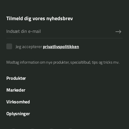
Tilmeld dig vores nyhedsbrev
Jeg accepterer
privatlivspolitikken
Modtag information om nye produkter, specialtilbud, tips og tricks mv.
Produkter
Armklippere
Markeder
Redskabsrammer
Kommuner
Virksomhed
Redskaber
Landbrug
Om os
Oplysninger
Træbeskæring
Anlægsgartnere
Referencer
Merkurvej 25
Græsklipning
Skovbrug