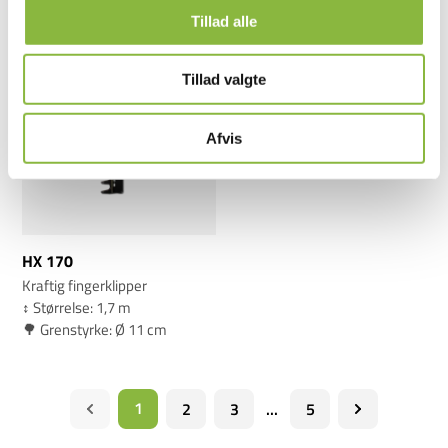
Tillad alle
Tillad valgte
Afvis
HX 170
Kraftig fingerklipper
↕️ Størrelse: 1,7 m
🌳 Grenstyrke: Ø 11 cm
1
2
3
...
5