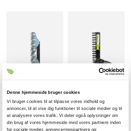
Denne hjemmeside bruger cookies
Twinsaw LRS 2402
HS 172
Vi bruger cookies til at tilpasse vores indhold og
Glat snit af grene
Hæk- og hegnsklipper
↕️ Størrelse: 4,8 m
↕️ Størrelse: 1,7 m
annoncer, til at vise dig funktioner til sociale medier og til
🌳 Grenstyrke: Ø 21 cm
🌳 Grenstyrke: Ø 6 cm
at analysere vores trafik. Vi deler også oplysninger om
din brug af vores hjemmeside med vores partnere inden
for sociale medier, annonceringspartnere og