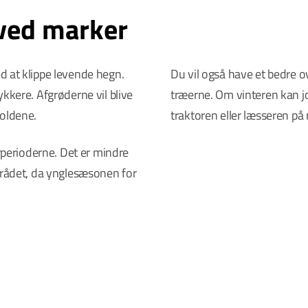
ved marker
d at klippe levende hegn.
Du vil også have et bedre ov
kkere. Afgrøderne vil blive
træerne. Om vinteren kan jo
oldene.
traktoren eller læsseren på
erperioderne. Det er mindre
området, da ynglesæsonen for