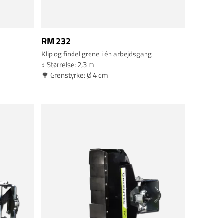
RM 232
Klip og findel grene i én arbejdsgang
↕️ Størrelse: 2,3 m
🌳 Grenstyrke: Ø 4 cm