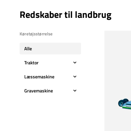
Redskaber til landbrug
Køretøjsstørrelse
Alle
Traktor
Stor traktor
Læssemaskine
Mellemstor traktor
Stor læssemaskine
Gravemaskine
Lille traktor
Mellemstor læssemaskine
Stor gravemaskine
Lille læssemaskine
Mellemstor gravemaskine
Lille gravemaskine