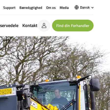
Dansk
Support
Bæredygtighed
Om os
Media
servedele
Kontakt
Find din Forhandler