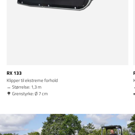
RX 133
Klipper til ekstreme forhold
K
↔️ Størrelse: 1,3 m
↔
🌳 Grenstyrke: Ø 7 cm