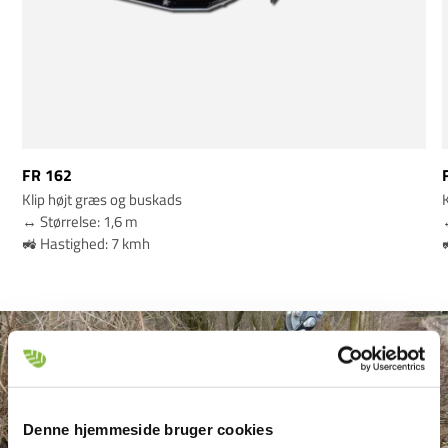
FR 162
Klip højt græs og buskads
K
↔️ Størrelse: 1,6 m
↔
🚜 Hastighed: 7 kmh
Denne hjemmeside bruger cookies