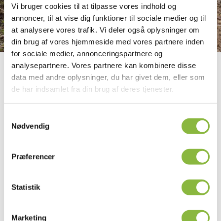
Vi bruger cookies til at tilpasse vores indhold og
annoncer, til at vise dig funktioner til sociale medier og til
at analysere vores trafik. Vi deler også oplysninger om
din brug af vores hjemmeside med vores partnere inden
for sociale medier, annonceringspartnere og
analysepartnere. Vores partnere kan kombinere disse
Buskads- og kratrydning
data med andre oplysninger, du har givet dem, eller som
de har indsamlet fra din brug af deres tjenester.
Den anbefalede løsning til klipning af buskads og krat er
vores
Rotorknuser RX 133
. Den er specielt udviklet til brug
Samtykkevalg
under ekstreme forhold, hvor materialet kan variere fra bløde
Nødvendig
til hårde stykker.
Præferencer
Rotorknuserhovedet kan udstyres med kæder eller knive.
Kæderne er meget holdbare og anbefales til forhold med sten.
Knivene bruges til græsslåning under normale forhold.
Statistik
En anden løsning er vores
Slagleklipper FR serie
, som kan
Marketing
håndtere buske og krat med grene op til 4 cm i tykkelse.