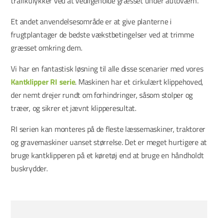
trafikulykker ved at vedligeholde græsset under autoværn.
Et andet anvendelsesområde er at give planterne i
frugtplantager de bedste vækstbetingelser ved at trimme
græsset omkring dem.
Vi har en fantastisk løsning til alle disse scenarier med vores
Kantklipper RI serie
. Maskinen har et cirkulært klippehoved,
der nemt drejer rundt om forhindringer, såsom stolper og
træer, og sikrer et jævnt klipperesultat.
RI serien kan monteres på de fleste læssemaskiner, traktorer
og gravemaskiner uanset størrelse. Det er meget hurtigere at
bruge kantklipperen på et køretøj end at bruge en håndholdt
buskrydder.