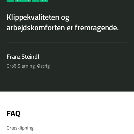
Al
Klippekvaliteten og
R
arbejdskomforten er fremragende.
o
Franz Steindl
Jo
Groß Sierning, Østrig
Ysp
FAQ
Græsklipning