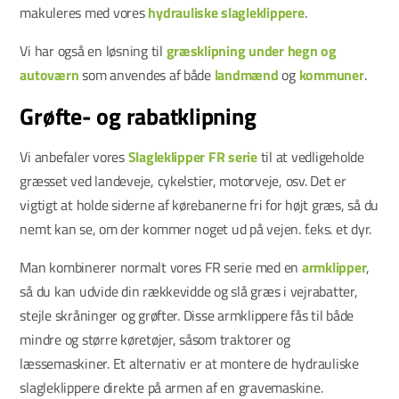
makuleres med vores
hydrauliske slagleklippere
.
Vi har også en løsning til
græsklipning under hegn og
autoværn
som anvendes af både
landmænd
og
kommuner
.
Grøfte- og rabatklipning
Vi anbefaler vores
Slagleklipper FR serie
til at vedligeholde
græsset ved landeveje, cykelstier, motorveje, osv. Det er
vigtigt at holde siderne af kørebanerne fri for højt græs, så du
nemt kan se, om der kommer noget ud på vejen. f.eks. et dyr.
Man kombinerer normalt vores FR serie med en
armklipper
,
så du kan udvide din rækkevidde og slå græs i vejrabatter,
stejle skråninger og grøfter. Disse armklippere fås til både
mindre og større køretøjer, såsom traktorer og
læssemaskiner. Et alternativ er at montere de hydrauliske
slagleklippere direkte på armen af en gravemaskine.