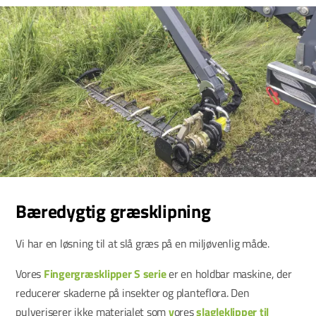
Bæredygtig græsklipning
Vi har en løsning til at slå græs på en miljøvenlig måde.
Vores
Fingergræsklipper S serie
er en holdbar maskine, der
reducerer skaderne på insekter og planteflora. Den
pulveriserer ikke materialet som
v
ores
slagleklipper til