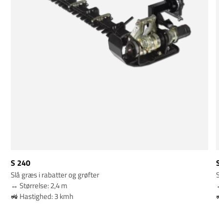
S 240
Slå græs i rabatter og grøfter
S
↔️ Størrelse: 2,4 m
↔
🚜 Hastighed: 3 kmh