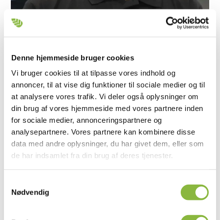
Denne hjemmeside bruger cookies
Vi bruger cookies til at tilpasse vores indhold og
annoncer, til at vise dig funktioner til sociale medier og til
at analysere vores trafik. Vi deler også oplysninger om
Sebastian Scheer
din brug af vores hjemmeside med vores partnere inden
for sociale medier, annonceringspartnere og
Sales Manager - DE / AT / CH / CZ
analysepartnere. Vores partnere kan kombinere disse
data med andre oplysninger, du har givet dem, eller som
de har indsamlet fra din brug af deres tjenester.
Samtykkevalg
Nødvendig