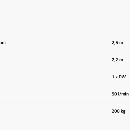
abet
2,5 m
2,2 m
1 x DW
50 l/min
200 kg