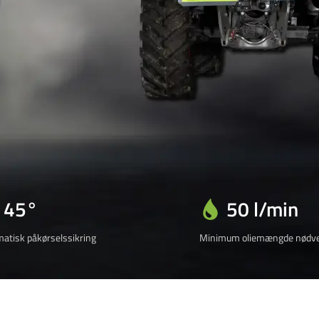
45°
50 l/min
atisk påkørselssikring
Minimum oliemængde nødve