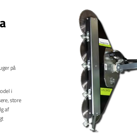
a
uger på
del i
ere, store
g af
gt