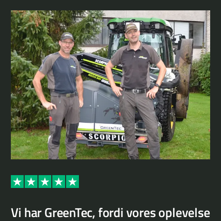
Ti
Vi har GreenTec, fordi vores oplevelse
de