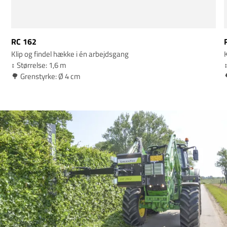
RC 162
Klip og findel hække i én arbejdsgang
K
↕️ Størrelse: 1,6 m
↕
🌳 Grenstyrke: Ø 4 cm