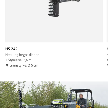
HS 242
Hæk- og hegnsklipper
↕️ Størrelse: 2,4 m
↕
🌳 Grenstyrke: Ø 6 cm