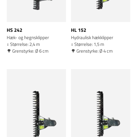
HS 242
HL 152
Hæk- og hegnsklipper
Hydraulisk hækklipper
↕️ Størrelse: 2,4 m
↕️ Størrelse: 1,5 m
🌳 Grenstyrke: Ø 6 cm
🌳 Grenstyrke: Ø 4 cm