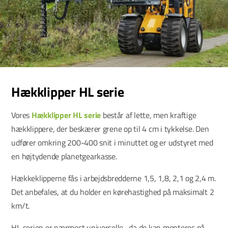
Hækklipper HL serie
Vores
Hækklipper HL serie
består af lette, men kraftige
hækklippere, der beskærer grene op til 4 cm i tykkelse. Den
udfører omkring 200-400 snit i minuttet og er udstyret med
en højtydende planetgearkasse.
Hækkeklipperne fås i arbejdsbredderne 1,5, 1,8, 2,1 og 2,4 m.
Det anbefales, at du holder en kørehastighed på maksimalt 2
km/t.
HL serien er nærmest universelle , da de kan monteres på