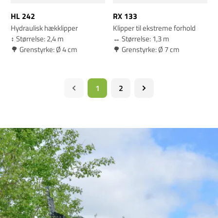
HL 242
RX 133
Hydraulisk hækklipper
Klipper til ekstreme forhold
↕️ Størrelse: 2,4 m
↔️ Størrelse: 1,3 m
🌳 Grenstyrke: Ø 4 cm
🌳 Grenstyrke: Ø 7 cm
1
2