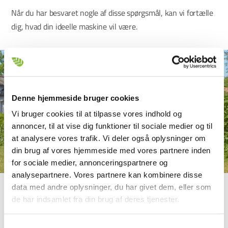
Når du har besvaret nogle af disse spørgsmål, kan vi fortælle
dig, hvad din ideelle maskine vil være.
Denne hjemmeside bruger cookies
Vi bruger cookies til at tilpasse vores indhold og
annoncer, til at vise dig funktioner til sociale medier og til
at analysere vores trafik. Vi deler også oplysninger om
din brug af vores hjemmeside med vores partnere inden
for sociale medier, annonceringspartnere og
analysepartnere. Vores partnere kan kombinere disse
data med andre oplysninger, du har givet dem, eller som
Hæksnitter RC serie
de har indsamlet fra din brug af deres tjenester.
Vores
Hæksnitter RC serie
er et populært valg på grund af
Samtykkevalg