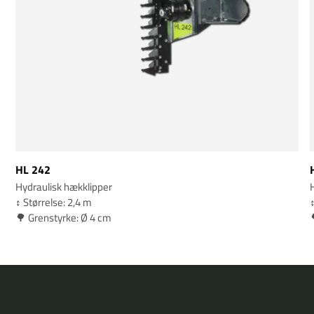
HL 242
Hydraulisk hækklipper
↕️ Størrelse: 2,4 m
↕
🌳 Grenstyrke: Ø 4 cm