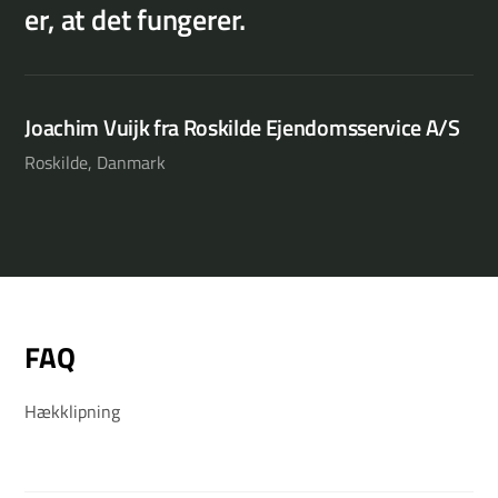
er, at det fungerer.
j
t
Joachim Vuijk fra Roskilde Ejendomsservice A/S
Roskilde, Danmark
Si
Hen
FAQ
Hækklipning