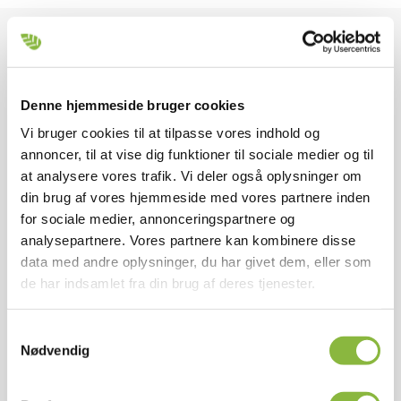
Udstyrsoversigt
Denne hjemmeside bruger cookies
Hybrid armsystem med dual funktion
Vi bruger cookies til at tilpasse vores indhold og
annoncer, til at vise dig funktioner til sociale medier og til
Standard
at analysere vores trafik. Vi deler også oplysninger om
din brug af vores hjemmeside med vores partnere inden
for sociale medier, annonceringspartnere og
Strenx 700 stålkonstruktion
analysepartnere. Vores partnere kan kombinere disse
data med andre oplysninger, du har givet dem, eller som
Standard
de har indsamlet fra din brug af deres tjenester.
Samtykkevalg
155º hydraulisk drej af arm med Powerstyring
Nødvendig
Standard