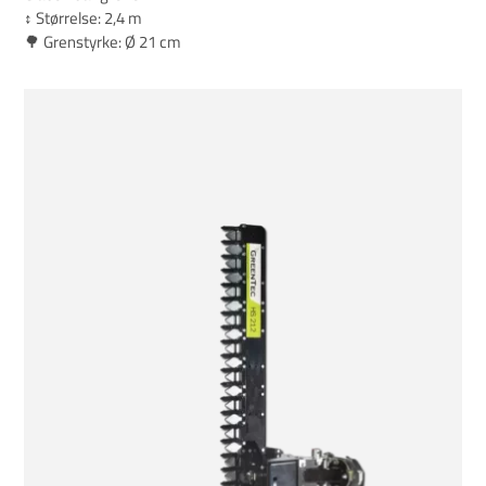
↕️ Størrelse: 2,4 m
🌳 Grenstyrke: Ø 21 cm