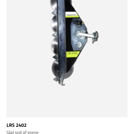
LRS 2402
Glat snit af grene