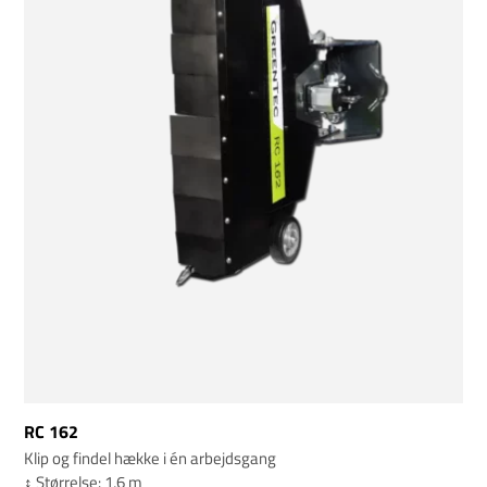
RC 162
Klip og findel hække i én arbejdsgang
↕️ Størrelse: 1,6 m