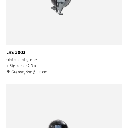
LRS 2002
Glat snit af grene
↕️ Størrelse: 2,0 m
🌳 Grenstyrke: Ø 16 cm