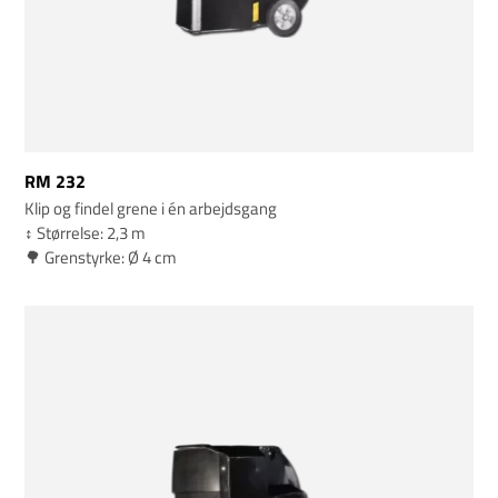
RM 232
Klip og findel grene i én arbejdsgang
↕️ Størrelse: 2,3 m
🌳 Grenstyrke: Ø 4 cm