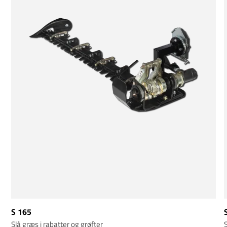
S 165
Slå græs i rabatter og grøfter
S