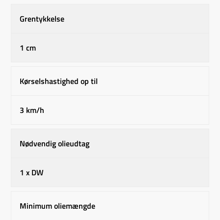
Grentykkelse
1 cm
Kørselshastighed op til
3 km/h
Nødvendig olieudtag
1 x DW
Minimum oliemængde