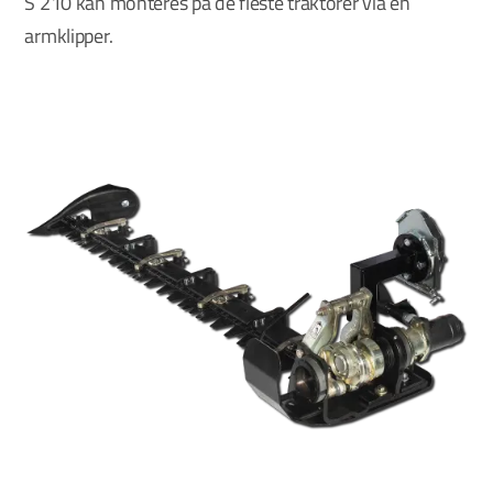
S 210 kan monteres på de fleste traktorer via en
armklipper.