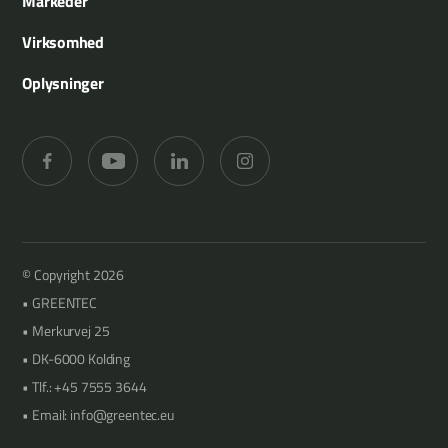
Markeder
Redskabsrammer
Kommuner
Virksomhed
Redskaber
Landbrug
Om os
Oplysninger
Træbeskæring
Anlægsgartnere
Referencer
Merkurvej 25
Græsklipning
Skovbrug
Reservedele
DK-6000 Kolding
Hækklipning
Frugtplantager
Support
+45 7555 3644
Slagleklippere
Bæredygtighed
info@greentec.eu
Kontakt
Media
© Copyright 2026
GREENTEC
Merkurvej 25
DK-6000 Kolding
Tlf.: +45 7555 3644
Email: info@greentec.eu