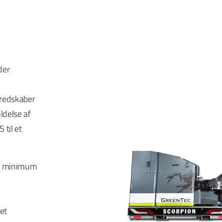
der
 redskaber
ldelse af
 til et
en minimum
et