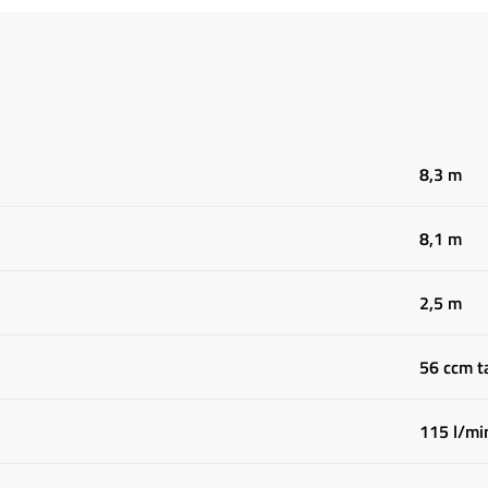
8,3 m
8,1 m
2,5 m
56 ccm 
115 l/mi