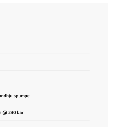
tandhjulspumpe
n @ 230 bar