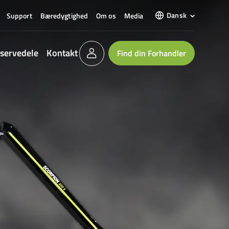
Dansk
Support
Bæredygtighed
Om os
Media
servedele
Kontakt
Find din Forhandler